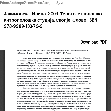
EthnoAnthropoZoom/ЕтноАнтропоЗум
Return
Јакимовска, Илина. 2009. Телото: етнолошко -
to
антрополошка студија. Скопје: Слово. ISBN
Article
978-9989-103-76-6
Details
Download
Download PDF