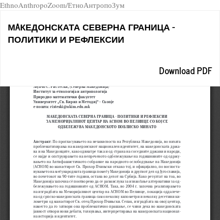
EthnoAnthropoZoom/ЕтноАнтропоЗум
Return
МAКЕДОНСКАТА СЕВЕРНА ГРАНИЦА -
to
ПОЛИТИКИ И РЕФЛЕКСИИ
Article
Details
Download
Download PDF