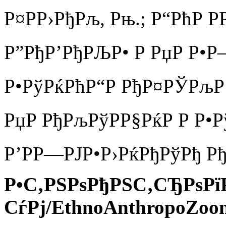
Р¤РР›РђРљ, Рњ.; Р“РћР 
Р”РђР’РђРЉР• Р РџР Р•
Р•РўРќРћР“Р РђР¤РЎРљР Р
РџР РђРљРўРР§РќР Р Р•Р
Р’РР—РЈР•Р›РќРђРўРђ Рђ
Р•С‚РЅРѕРђРЅС‚СЂРѕР
СѓРј/EthnoAnthropoZoo