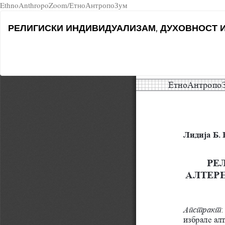
EthnoAnthropoZoom/ЕтноАнтропоЗум
Return
РЕЛИГИСКИ ИНДИВИДУАЛИЗАМ, ДУХОВНОСТ И
to
Article
Details