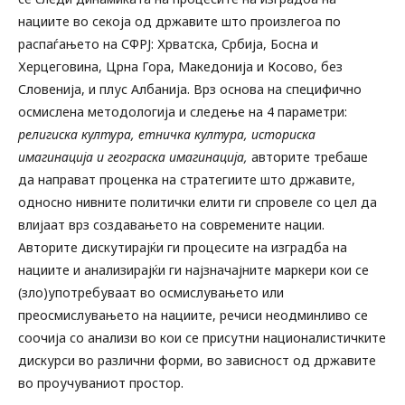
нациите во секоја од државите што произлегоа по
распаѓањето на СФРЈ: Хрватска, Србија, Босна и
Херцеговина, Црна Гора, Македонија и Косово, без
Словенија, и плус Албанија. Врз основа на специфично
осмислена методологија и следење на 4 параметри:
религиска култура, етничка култура, историска
имагинација и геограска имагинација,
авторите требаше
да направат проценка на стратегиите што државите,
односно нивните политички елити ги спровеле со цел да
влијаат врз создавањето на современите нации.
Авторите дискутирајќи ги процесите на изградба на
нациите и анализирајќи ги најзначајните маркери кои се
(зло)употребуваат во осмислувањето или
преосмислувањето на нациите, речиси неодминливо се
соочија со анализи во кои се присутни националистичките
дискурси во различни форми, во зависност од државите
во проучуваниот простор.