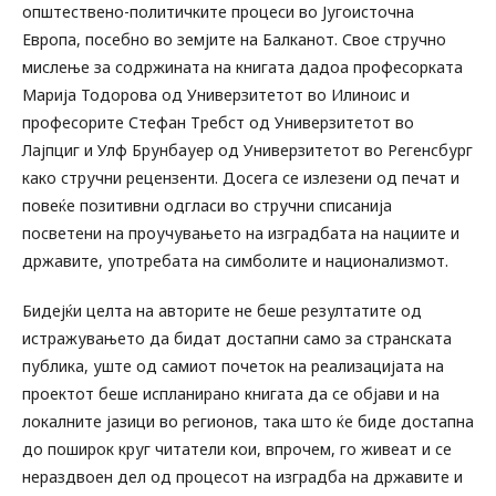
општествено-политичките процеси во Југоисточна
Европа, посебно во земјите на Балканот. Свое стручно
мислење за содржината на книгата дадоа професорката
Марија Тодорова од Универзитетот во Илиноис и
професорите Стефан Требст од Универзитетот во
Лајпциг и Улф Брунбауер од Универзитетот во Регенсбург
како стручни рецензенти. Досега се излезени од печат и
повеќе позитивни одгласи во стручни списанија
посветени на проучувањето на изградбата на нациите и
државите, употребата на симболите и национализмот.
Бидејќи целта на авторите не беше резултатите од
истражувањето да бидат достапни само за странската
публика, уште од самиот почеток на реализацијата на
проектот беше испланирано книгата да се објави и на
локалните јазици во регионов, така што ќе биде достапна
до поширок круг читатели кои, впрочем, го живеат и се
нераздвоен дел од процесот на изградба на државите и