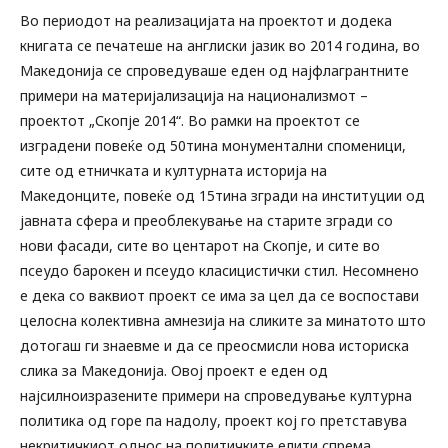
Во периодот на реализацијата на проектот и додека
книгата се печатеше на англиски јазик во 2014 година, во
Македонија се спроведуваше еден од најфлагрантните
примери на материјализација на национализмот –
проектот „Скопје 2014“. Во рамки на проектот се
изградени повеќе од 50тина монументални споменици,
сите од етничката и културната историја на
Македонците, повеќе од 15тина згради на институции од
јавната сфера и преоблекување на старите згради со
нови фасади, сите во центарот на Скопје, и сите во
псеудо барокен и псеудо класицистички стил. Несомнено
е дека со ваквиот проект се има за цел да се воспостави
целосна колективна амнезија на сликите за минатото што
дотогаш ги знаевме и да се преосмисли нова историска
слика за Македонија. Овој проект е еден од
најсилноизразените примери на спроведување културна
политика од горе па надолу, проект кој го претставува
некритичкиот однос на политичките елити спрема