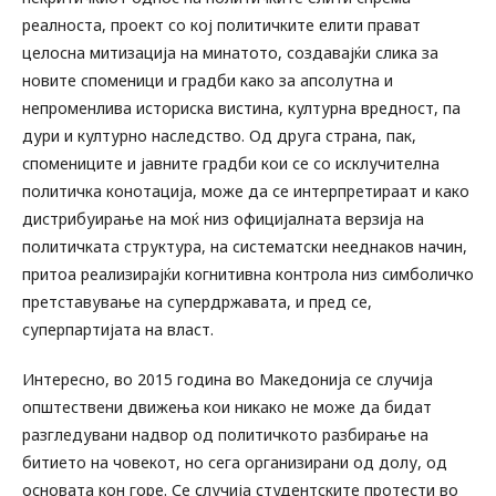
реалноста, проект со кој политичките елити прават
целосна митизација на минатото, создавајќи слика за
новите споменици и градби како за апсолутна и
непроменлива историска вистина, културна вредност, па
дури и културно наследство. Од друга страна, пак,
спомениците и јавните градби кои се со исклучителна
политичка конотација, може да се интерпретираат и како
дистрибуирање на моќ низ официјалната верзија на
политичката структура, на систематски нееднаков начин,
притоа реализирајќи когнитивна контрола низ симболичко
претставување на супердржавата, и пред се,
суперпартијата на власт.
Интересно, во 2015 година во Македонија се случија
општествени движења кои никако не може да бидат
разгледувани надвор од политичкото разбирање на
битието на човекот, но сега организирани од долу, од
основата кон горе. Се случија студентските протести во