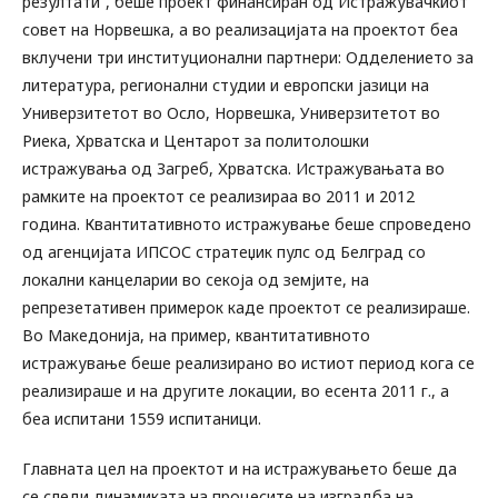
резултати“, беше проект финансиран од Истражувачкиот
совет на Норвешка, а во реализацијата на проектот беа
вклучени три институционални партнери: Одделението за
литература, регионални студии и европски јазици на
Универзитетот во Осло, Норвешка, Универзитетот во
Риека, Хрватска и Центарот за политолошки
истражувања од Загреб, Хрватска. Истражувањата во
рамките на проектот се реализираа во 2011 и 2012
година. Квантитативното истражување беше спроведено
од агенцијата ИПСОС стратеџик пулс од Белград со
локални канцеларии во секоја од земјите, на
репрезетативен примерок каде проектот се реализираше.
Во Македонија, на пример, квантитативното
истражување беше реализирано во истиот период кога се
реализираше и на другите локации, во есента 2011 г., а
беа испитани 1559 испитаници.
Главната цел на проектот и на истражувањето беше да
се следи динамиката на процесите на изградба на