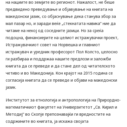
на нациите во земјите во регионот. Нажалост, не беше
предвидено преведување и објавување на книгата на
македонски јазик, со објаснување дека станува збор за
мал пазар но, и заради веќе „стекнатата навика“ ние да
читаме на некој од соседните јазици. Но за среќа
подоцна, финансиерите на целиот истражувачки проект,
Истражувачкиот совет на Норвешка и главниот
истражувач и уредник професорот Пол Колсто, целосно
ги разбираа и поддржаа нашите предлози и заложби
книгата да се преведе и да стане дел од читателското
четиво и во Македонија. Кон крајот на 2015 година се
согласија книгата да се преведе и објави на македонски
јазик.
Институтот за етнологија и антропологија на Прирордно-
математичкиот факултет на Универзитетот „Св. Кирил и
Методиј“ во Скопје препознавајќи ги вредностите на
содржините во книгата, ја искажа својата