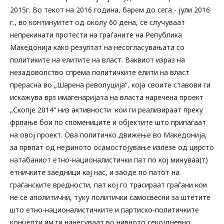
2015г. Во текот на 2016 година, барем до сега - јули 2016
г., во континуитет од околу 60 дена, се случуваат
непрекинати протести на граѓаните на Република
Македонија како резултат на несогласувањата со
политиките на елитите на власт. Ваквиот израз на
незадоволство спрема политичките елити на власт
прерасна во „Шарена револуција“, која своите ставови ги
искажува врз имагенаријата на власта наречена проект
„Скопје 2014“ низ активности кои ги реализираат преку
фрлање бои по спомениците и објектите што припаѓаат
на овој проект. Ова политичко движење во Македонија,
за првпат од нејзиното осамостојување излезе од цврсто
натабаниот етно-националистички пат по кој минуваа(т)
етничките заедници кај нас, и заоде по патот на
граѓанските вредности, пат кој го трасираат граѓани кои
не се аполитични, туку политички самосвесни за штетите
што етно-националистичките и партиско-политичките
концепти им ги нанесуваат во нивното секојдневно