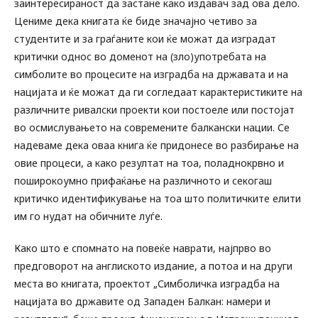
заинтересираност да застане како издавач зад ова дело.
Цениме дека книгата ќе биде значајно четиво за
студентите и за граѓаните кои ќе можат да изградат
критички однос во доменот на (зло)употребата на
симболите во процесите на изградба на државата и на
нацијата и ќе можат да ги согледаат карактеристиките на
различните ривалски проекти кои постоеле или постојат
во осмислувањето на современите балкански нации. Се
надеваме дека оваа книга ќе придонесе во разбирање на
овие процеси, а како резултат на тоа, поладнокрвно и
поширокоумно прифаќање на различното и секогаш
критичко идентификување на тоа што политичките елити
им го нудат на обичните луѓе.
Како што е спомнато на повеќе наврати, најпрво во
предговорот на англиското издание, а потоа и на други
места во книгата, проектот „Симболичка изградба на
нацијата во државите од Западен Балкан: намери и