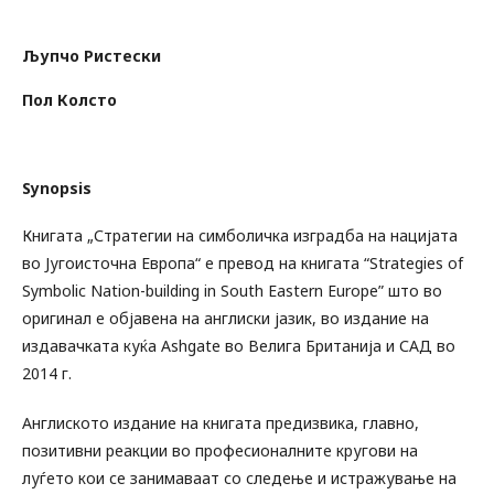
Љупчо Ристески
Пол Колсто
Synopsis
Книгата „Стратегии на симболичка изградба на нацијата
во Југоисточна Европа“ е превод на книгата “Strategies of
Symbolic Nation-building in South Eastern Europe” што во
оригинал е објавена на англиски јазик, во издание на
издавачката куќа Ashgate во Велига Британија и САД во
2014 г.
Англиското издание на книгата предизвика, главно,
позитивни реакции во професионалните кругови на
луѓето кои се занимаваат со следење и истражување на