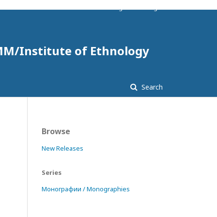
Register
Login
М/Institute of Ethnology
Search
Browse
New Releases
Series
Монографии / Monographies