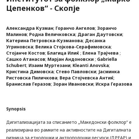
Цепенков“ - Скопје
Александра Кузман
;
Горанчо Ангелов
;
Зоранчо
Малинов
;
Родна Величковска
;
Драган Даутовски
;
Катерина Петровска-Кузманова
;
Десанка
Угриновска
;
Велика Стојкова-Серафимовска
;
Стојанче Костов
;
Благица Илиќ
;
Елена Трајчева
;
Сашко Атанасов
;
Марјан Андоновски
;
Gabriella
Schubert
;
Изаим Муртезани
;
Kleanti Anovska
;
Кристина Димовска
;
Стево Павловски
;
Јасминка
Ристовска Пиличкова
;
Вера Стојчевска Антиќ
;
Бранислав Геразов
;
Зоран Ивановски
;
Искра Геразова
Synopsis
Дигитализацијата за списанието „Македонски фолклор“ е
реализирана во рамките на активностите на Дигиталната
ризница за етнолошки и антрополошки ресурси (ДРЕАР) и