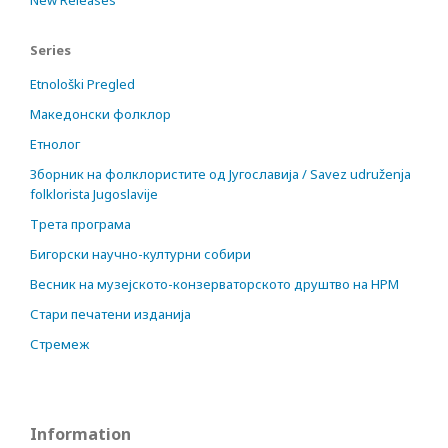
New Releases
Series
Etnološki Pregled
Македонски фолклор
Етнолог
Зборник на фолклористите од Југославија / Savez udruženja
folklorista Jugoslavije
Трета програма
Бигорски научно-културни собири
Весник на музејското-конзерваторското друштво на НРМ
Стари печатени изданија
Стремеж
Information