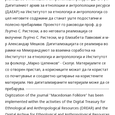
Дигиталниот архив за етнолошки и антрополошки ресурси
(ДАЕАР) на Институтот за етнологија и антропологија со
цел неговите содржини да станат уште подостапни и
полесно пребарливи. Проектот го раководи проф. д-р
Љупчо С. Ристески, а во неговата реализација се
вклучени: Љупчо С. Ристески, м-р Елизабета Павковиќ и м-
р Александар Мешков. Дигитализацијата се реализира во
рамки на Меморандумот за взаемна соработка на
Институтот за етнологија и антропологија и Институтот
за фолклор „Марко Цепенков“ - Скопје. Материјалите се
со отворен пристап, а корисниците можат да ги користат
со почитување и соодветно цитирање на користените
материјали. Низ дигитализираните материјали може да се
пребарува. -----------------------------------------------------------------
Digitization of the journal "Macedonian Folklore" has been
implemented within the activities of the Digital Treasury for
Ethnological and Anthropological Resources (DREAR) and the
Digital Archive for Ethnological and Anthropological Resources