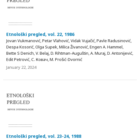
Etnološki pregled, vol. 22, 1986
Jovan Vukmanović, Petar Vlahović, Vidak Vujačić, Pavle Radusinović,
Despa Kosorić, Olga Supek, Milica Živanović, Engen А. Hammel,
Bette S Denich, V. Belaj, D. Rihtman-Auguštin, A. Muraj, D. Antonijević,
Edit Petrović, С. Ковач, M. Prošić-Dvornić
January 22, 2024
Etnološki pregled, vol. 23-24, 1988