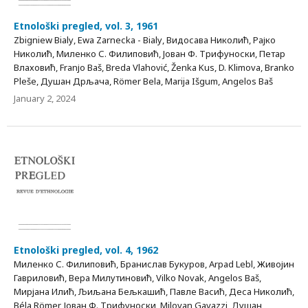
Etnološki pregled, vol. 3, 1961
Zbigniеw Вiаlу, Еwа Zаrnесkа - Вiаlу, Видосава Николић, Рајко
Николић, Миленко С. Филиповић, Јован Ф. Трифуноски, Петар
Влаховић, Frаnјо Baš, Breda Vlahović, Ženka Kus, D. Klimova, Branko
Pleše, Душан Дрљача, Römer Bela, Marija Išgum, Angelos Baš
January 2, 2024
Etnološki pregled, vol. 4, 1962
Миленко С. Филиповић, Бранислав Букуров, Arpad Lebl, Живојин
Гавриловић, Вера Милутиновић, Vilko Novak, Angelos Baš,
Мирјана Илић, Љиљана Бељкашић, Павле Васић, Деса Николић,
Béla Römer, Јован Ф. Трифуноски, Milovan Gavazzi, Душан