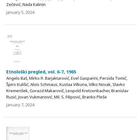
Zečević, Nada Kalinin
January 5, 2024
Etnološki pregled, vol. 6-7, 1965
Angelo Baš, Mirko R. Barjaktarović, Evel Gasparini, Persida Tomić,
Špiro Kulišić, Alois Schmaus, Kustaa Vilkuna, Vilko Novak, Slavko
Kremenšek, Gorazd Makarovič, Leopold Kretzenbacher, Branislav
Rusić, Jovan Vukmanović, Mil. S. Filipović, Branko Pleše
January 7, 2024