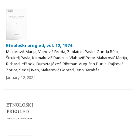
Etnološki pregled, vol. 12, 1974
Makarovič Marija, Vlahovič Breda, Zablatnik Pavle, Gunda Béla,
Štrukelj Pavla, Kajmakovič Radmila, Vlahovič Petar, Makarovič Marija,
Richard Jeřábek, Burszta Józef, Rihtman-Auguštin Dunja, Rajković
Zorica, Sedej Ivan, Makarovič Gorazd, Jenö Barabâs
January 12, 2024