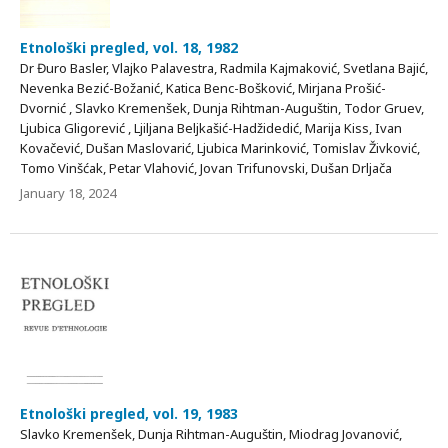
Etnološki pregled, vol. 18, 1982
Dr Đuro Basler, Vlajko Palavestra, Radmila Kajmaković, Svetlana Bajić,
Nevenka Bezić-Božanić, Katica Benc-Bošković, Mirjana Prošić-
Dvornić , Slavko Kremenšek, Dunja Rihtman-Auguštin, Todor Gruev,
Ljubica Gligorević , Ljiljana Beljkašić-Hadžidedić, Marija Kiss, Ivan
Kovačević, Dušan Maslovarić, Ljubica Marinković, Tomislav Živković,
Tomo Vinšćak, Petar Vlahović, Jovan Trifunovski, Dušan Drljača
January 18, 2024
Etnološki pregled, vol. 19, 1983
Slavko Kremenšek, Dunja Rihtman-Auguštin, Miodrag Jovanović,