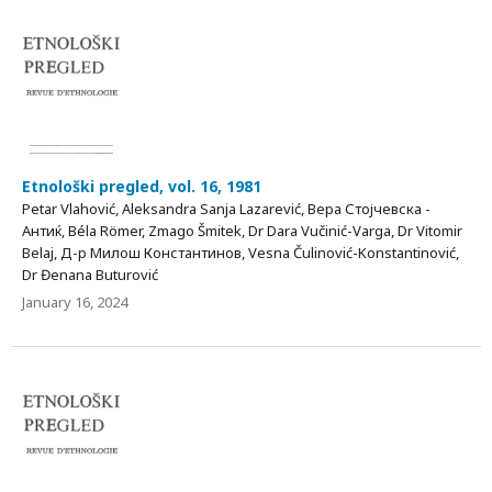
Etnološki pregled, vol. 16, 1981
Petar Vlahović, Aleksandra Sanja Lazarević, Вера Стојчевска -
Антиќ, Béla Römer, Zmago Šmitek, Dr Dara Vučinić-Varga, Dr Vitomir
Belaj, Д-р Милош Константинов, Vesna Čulinović-Konstantinović,
Dr Đenana Buturović
January 16, 2024