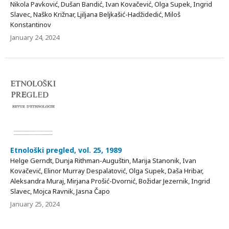
Nikola Pavković, Dušan Bandić, Ivan Kovačević, Olga Supek, Ingrid
Slavec, Naško Križnar, Ljiljana Beljkašić-Hadžidedić, Miloš
Konstantinov
January 24, 2024
Etnološki pregled, vol. 25, 1989
Helge Gerndt, Dunja Rithman-Auguštin, Marija Stanonik, Ivan
Kovačević, Elinor Murray Despalatović, Olga Supek, Daša Hribar,
Aleksandra Muraj, Mirjana Prošić-Dvornić, Božidar Jezernik, Ingrid
Slavec, Mojca Ravnik, Jasna Čapo
January 25, 2024