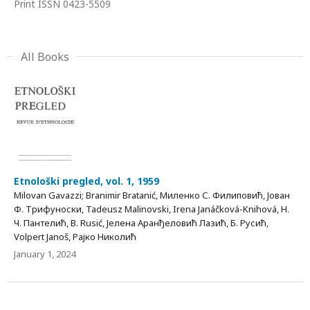
Print ISSN 0423-5509
All Books
Etnološki pregled, vol. 1, 1959
Milovan Gavazzi; Branimir Bratanić, Миленко С. Филиповић, Јован
Ф. Трифуноски, Таdеusz Маlinоvski, Irena Janáčková-Knihová, Н.
Ч. Пантелић, B. Rusić, Јелена Аранђеловић Лазић, Б. Русић,
Volpert Janoš, Рајко Николић
January 1, 2024