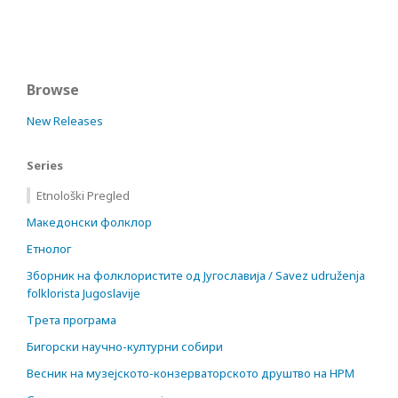
Browse
New Releases
Series
Etnološki Pregled
Македонски фолклор
Етнолог
Зборник на фолклористите од Југославија / Savez udruženja
folklorista Jugoslavije
Трета програма
Бигорски научно-културни собири
Весник на музејското-конзерваторското друштво на НРМ