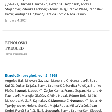
Дрљача, Никола Павковић, Петар Ж. Петровић, Andrija
Stojanović, Zdenka Lechner, Vitomir Belaj, Branko Pleše, Radoslav
Katčić, Andrijana Gojković, Persida Tomić, Nаđа Каlinin
January 4, 2024
Etnološki pregled, vol. 5, 1963
Angelos Baš, Milovan Gavazzi, Миленко С. Филиповић, Špiro
Kulišić, Dušan Drljača, Slavko Kremenšić, Đurđica Palošija, Branko
Pleše, Емилија Церовић, Željko Kumar, France Zupan, Никола Ф.
Павковић, Manojlo Gluščević, Vilko Novak, Römer Bela, M. Ilić
Maluckov, M. G., R. Kajmaković, Миленко С. Филиповић, Јован Ф.
Трифуноски, Helena Senčar, Majda Rupar, Milica Varšek, Ivan
Sedej, Franči Šarf, Д. Д., Е. Церовић, Slavko Kremenšek, Slobodan