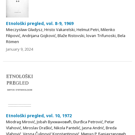
Etnološki pregled, vol. 8-9, 1969
Mieczysław Gładysz, Hristo Vakarelski, Helmut Petri, Milenko
Filipović, Andrijana Gojković, Blaže Ristovski, lovan Trifunoski, Bela
Römen
January 9, 2024
Etnološki pregled, vol. 10, 1972
Miodrag Mirović, Jobah Вукмановић, Đurđica Petrović, Petar
Vlahović, Miroslav Draškić, Nikola Pantelić, Jasna Andrić, Breda
Vlahović, Vesna Čulinović Konstantinović, Мирхо P. Бapjaхтаровиh,