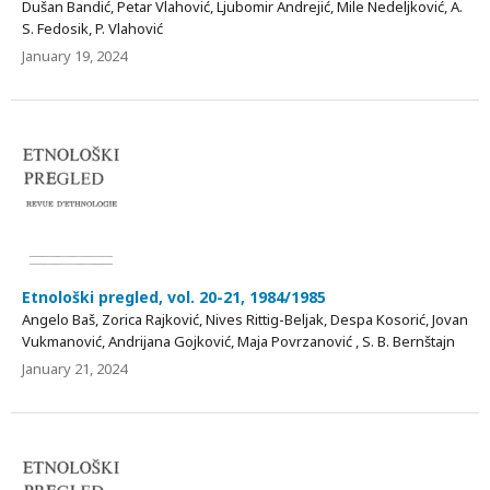
Dušan Bandić, Petar Vlahović, Ljubomir Andrejić, Mile Nedeljković, А.
S. Fedosik, P. Vlahović
January 19, 2024
Etnološki pregled, vol. 20-21, 1984/1985
Angelo Baš, Zorica Rajković, Nives Rittig-Beljak, Despa Kosorić, Jovan
Vukmanović, Andrijana Gojković, Maja Povrzanović , S. В. Bernštajn
January 21, 2024