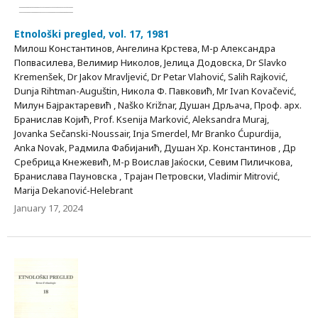
Etnološki pregled, vol. 17, 1981
Милош Константинов, Ангелина Крстева, М-р Александра
Попвасилева, Велимир Николов, Јелица Додовска, Dr Slavko
Kremenšek, Dr Jakov Mravljević, Dr Petar Vlahović, Salih Rajković,
Dunja Rihtman-Auguštin, Никола Ф. Павковић, Mr Ivan Kovačević,
Милун Бајрактаревић , Naško Križnar, Душан Дрљача, Проф. арх.
Бранислав Којић, Prof. Ksenija Marković, Aleksandra Muraj,
Jovanka Sečanski-Noussair, Inja Smerdel, Mr Branko Ćupurdija,
Anka Novak, Радмила Фабијанић, Душан Хр. Константинов , Др
Сребрица Кнежевић, М-р Воислав Јаќоски, Севим Пиличкова,
Бранислава Пауновска , Трајан Петровски, Vladimir Mitrović,
Marija Dekanović-Helebrant
January 17, 2024