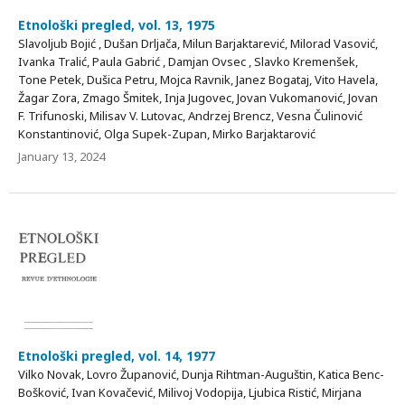
Etnološki pregled, vol. 13, 1975
Slavoljub Bojić , Dušan Drljača, Milun Barjaktarević, Milorad Vasović,
Ivanka Tralić, Paula Gabrić , Damjan Ovsec , Slavko Kremenšek,
Tone Petek, Dušica Petru, Mojca Ravnik, Janez Bogataj, Vito Havela,
Žagar Zora, Zmago Šmitek, Inja Jugovec, Jovan Vukomanović, Jovan
F. Trifunoski, Milisav V. Lutovac, Andrzej Brencz, Vesna Čulinović
Konstantinović, Olga Supek-Zupan, Mirko Barjaktarović
January 13, 2024
Etnološki pregled, vol. 14, 1977
Vilko Novak, Lovro Županović, Dunja Rihtman-Auguštin, Katica Benc-
Bošković, Ivan Kovačević, Milivoj Vodopija, Ljubica Ristić, Mirjana