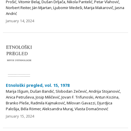
Prošić, Vitomir Belaj, Dušan Drljača, Nikola Pantelić, Petar Vlahović,
Norbert Reiter, Ján Mjartan, Ljubomir Medeši, Marija Makarovič, Jasna
Andrić
January 14, 2024
Etnološki pregled, vol. 15, 1978
Marija Išgum, Dušan Bandić, Slobodan Zečević, Andrija Stojanović,
Anica Petruševa, Josip Miličević, Jovan F. Trifunoski, Antun Kozina,
Branko Pleše, Radmila Kajmaković, Milovan Gavazzi, Djurdjica
Palošija, Béla Römer, Aleksandra Muraj, Vlasta Domaćinović
January 15, 2024