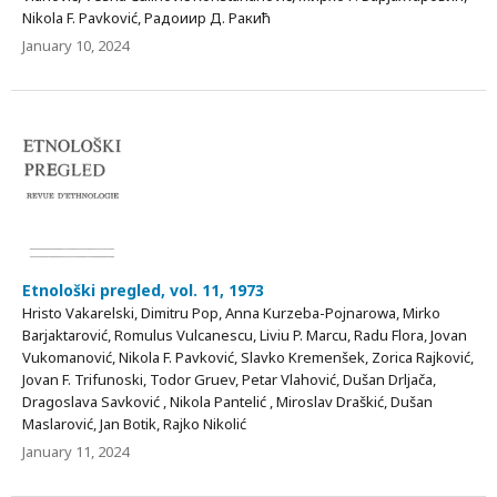
Nikola F. Pavković, Радоиир Д. Ракић
January 10, 2024
Etnološki pregled, vol. 11, 1973
Hristo Vakarelski, Dimitru Pop, Anna Kurzeba-Pojnarowa, Mirko
Barjaktarović, Romulus Vulcanescu, Liviu P. Marcu, Radu Flora, Jovan
Vukomanović, Nikola F. Pavković, Slavko Kremenšek, Zorica Rajković,
Jovan F. Trifunoski, Todor Gruev, Petar Vlahović, Dušan Drljača,
Dragoslava Savković , Nikola Pantelić , Miroslav Draškić, Dušan
Maslarović, Jan Botik, Rajko Nikolić
January 11, 2024