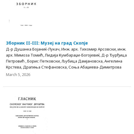
Зборник II-III: Музеј на град Скопје
Д-р Душанка Бојаниќ-Лукач, Инж. арх. Тихомир Арсовски, инж.
арх. Мимоза Томић, Лидија Кумбараџи-Богојевиќ, Д-р Ђурђица
Петровић , Борис Петковски, Љубица Дамјановска, Ангелина
Крстева, Драгиња Стефановска, Соња Абаџиева-Димитрова
March 5, 2026