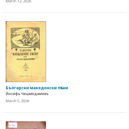
March 12, 2026
Български македонски пѣсни
Йосифъ Чешмеджиевъ
March 5, 2026