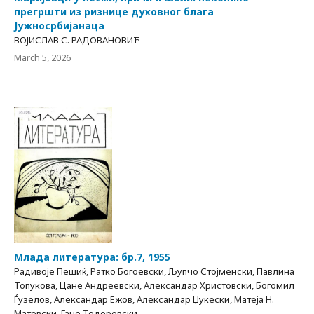
прегршти из ризнице духовног блага
Јужносрбијанаца
ВОЈИСЛАВ С. РАДОВАНОВИЋ
March 5, 2026
Млада литература: бр.7, 1955
Радивоје Пешиќ, Ратко Богоевски, Љупчо Стојменски, Павлина
Топукова, Цане Андреевски, Александар Христовски, Богомил
Ѓузелов, Александар Ежов, Александар Џукески, Матеја Н.
Матевски, Гане Тодоровски