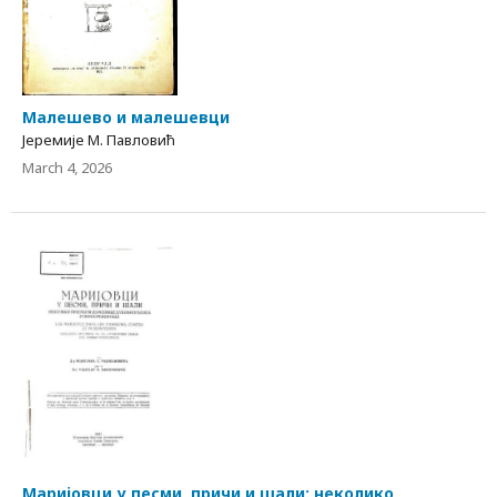
Малешево и малешевци
Јеремије М. Павловић
March 4, 2026
Маријовци у песми, причи и шали: неколико