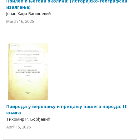
Прилеп и његова околина: (Историјско-географска
изалгања)
Јован Хаџи-Васиљевић
March 16, 2026
Природа у веровању и предању нашега народа: II
књига
Тихомир Р. Ђорђевић
April 15, 2026