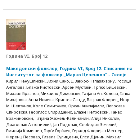
Година VI, Број 12
Македонски фолклор, Година VI, Број 12: Списание на
Институтот за фолклор „Марко Цепенков“ - Скопје
Кирил Пенушлиски, Зихни Сако, Е. Закхос-Папазахариу, Росица
Ангелова, Блаже Ристовски, Арсен Мустаќи, Трпко Бицевски,
Михаил Брзанов, Михаило Димовски, Татјана Ан. Колева, Ганка
Михајлова, Анна Илиева, Кристеа Санду, Вацлав Флорец, Игор
М. Шептунов, Коле Симитчиев, Орхан Аџипајамли, Лепосава
Спировска, Георгиос Спиридакис, Блаже Петровски, Танас
Вражиновски, Татјана Жежељ-Каличанин, Илија Николиќ,
Драгослав Антониевиќ, Јан Подолак, Слободан Зечевиќ,
Емилија Комишел, Ѓорѓи Ѓорѓиев, Гералд Флоријан Меснер,
Ференц Песовар, Гизела Сулицеану, Елси Дјунин, Михаил