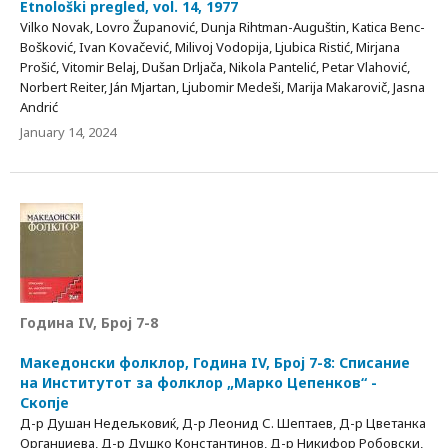
Etnološki pregled, vol. 14, 1977
Vilko Novak, Lovro Županović, Dunja Rihtman-Auguštin, Katica Benc-
Bošković, Ivan Kovačević, Milivoj Vodopija, Ljubica Ristić, Mirjana
Prošić, Vitomir Belaj, Dušan Drljača, Nikola Pantelić, Petar Vlahović,
Norbert Reiter, Ján Mjartan, Ljubomir Medeši, Marija Makarovič, Jasna
Andrić
January 14, 2024
Година IV, Број 7-8
Македонски фолклор, Година IV, Број 7-8: Списание
на Институтот за фолклор „Марко Цепенков“ -
Скопје
Д-р Душан Недељковиќ, Д-р Леонид С. Шептаев, Д-р Цветанка
Органџиева, Д-р Душко Константинов, Д-р Никифор Робовски,