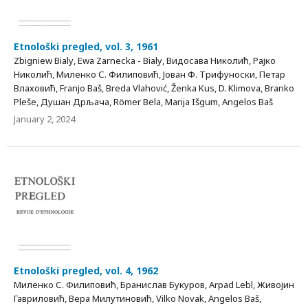
Etnološki pregled, vol. 3, 1961
Zbigniеw Вiаlу, Еwа Zаrnесkа - Вiаlу, Видосава Николић, Рајко
Николић, Миленко С. Филиповић, Јован Ф. Трифуноски, Петар
Влаховић, Frаnјо Baš, Breda Vlahović, Ženka Kus, D. Klimova, Branko
Pleše, Душан Дрљача, Römer Bela, Marija Išgum, Angelos Baš
January 2, 2024
Etnološki pregled, vol. 4, 1962
Миленко С. Филиповић, Бранислав Букуров, Arpad Lebl, Живојин
Гавриловић, Вера Милутиновић, Vilko Novak, Angelos Baš,