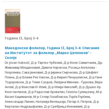
Година II, Број 3-4
Македонски фолклор, Година II, Број 3-4: Списание
на Институтот за фолклор „Марко Цепенков“ -
Скопје
Dr. Jovan Vuković, Д-р Твртко Чубелиќ, Д-р Коле Симитчиев, Др.
Живомир Младеновиќ, Димче Најчески, Росица Ангелова -
Георгиева, Сава Јанковиќ, Д-р Jиринa Смрчкова, Д-р Шефќет
Плана, Д-р Блаже Ристовски, Д-р Кирил Пенушлиски, Д-р Гане
Тодоровски, Д-р Томе Саздов, Лилјана Минова - Ѓуркова, Вера
Антиќ, Д-р Воислав И. Илиќ, Д-р Илија Николић, Д-р Душко Хр.
Константинов, Д-р Радослав Хроватин, Гизела Сулицеану, М-р
Васил Хаџиманов, М-р Coтир Голабовски, Ѓорѓи Ѓорѓиев,
Александар Линин, Наталија Велецкаја, Петар А. Петров, Д-р
Берталан Андрашфалви, Д-р Сребрица Кнежевиќ, Д-р