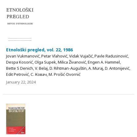
Etnološki pregled, vol. 22, 1986
Jovan Vukmanović, Petar Vlahović, Vidak Vujačić, Pavle Radusinović,
Despa Kosorić, Olga Supek, Milica Živanović, Engen А. Hammel,
Bette S Denich, V. Belaj, D. Rihtman-Auguštin, A. Muraj, D. Antonijević,
Edit Petrović, С. Ковач, M. Prošić-Dvornić
January 22, 2024