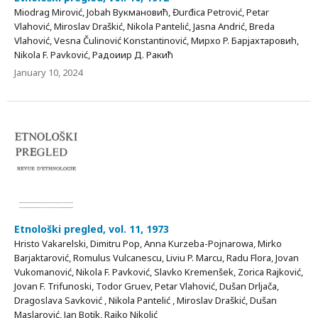
Miodrag Mirović, Jobah Вукмановић, Đurđica Petrović, Petar
Vlahović, Miroslav Draškić, Nikola Pantelić, Jasna Andrić, Breda
Vlahović, Vesna Čulinović Konstantinović, Мирхо P. Бapjaхтаровиh,
Nikola F. Pavković, Радоиир Д. Ракић
January 10, 2024
Etnološki pregled, vol. 11, 1973
Hristo Vakarelski, Dimitru Pop, Anna Kurzeba-Pojnarowa, Mirko
Barjaktarović, Romulus Vulcanescu, Liviu P. Marcu, Radu Flora, Jovan
Vukomanović, Nikola F. Pavković, Slavko Kremenšek, Zorica Rajković,
Jovan F. Trifunoski, Todor Gruev, Petar Vlahović, Dušan Drljača,
Dragoslava Savković , Nikola Pantelić , Miroslav Draškić, Dušan
Maslarović, Jan Botik, Rajko Nikolić