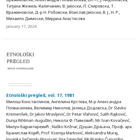
Татјана Жежељ-Каличанин, В. Јаќоски, Л. Спировска, Т.
Вражиновски, Д-р Н. Робовски, Воислав Јаќоски, В. Ј., Н. Р.,
Михаило Димоски, Мирјана Анастасова
January 17, 2024
Etnološki pregled, vol. 17, 1981
Милош Константинов, Ангелина Крстева, М-р Александра
Попвасилева, Велимир Николов, Јелица Додовска, Dr Slavko
Kremenšek, Dr Jakov Mravljević, Dr Petar Vlahović, Salih Rajković,
Dunja Rihtman-Auguštin, Никола Ф. Павковић, Mr Ivan Kovačević,
Милун Бајрактаревић , Naško Križnar, Душан Дрљача, Проф. арх.
Бранислав Којић, Prof. Ksenija Marković, Aleksandra Muraj,
Jovanka Sečanski-Noussair, Inja Smerdel, Mr Branko Ćupurdija,