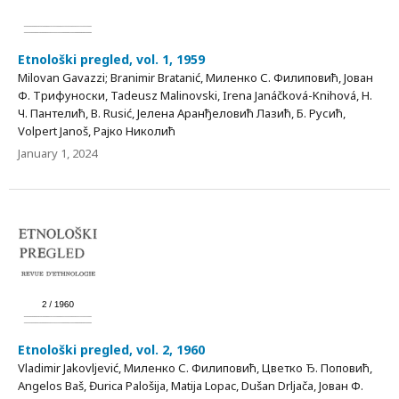
Etnološki pregled, vol. 1, 1959
Milovan Gavazzi; Branimir Bratanić, Миленко С. Филиповић, Јован
Ф. Трифуноски, Таdеusz Маlinоvski, Irena Janáčková-Knihová, Н.
Ч. Пантелић, B. Rusić, Јелена Аранђеловић Лазић, Б. Русић,
Volpert Janoš, Рајко Николић
January 1, 2024
Etnološki pregled, vol. 2, 1960
Vladimir Jakovljević, Миленко С. Филиповић, Цветко Ђ. Поповић,
Angelos Baš, Đurica Palošija, Matija Lopac, Dušan Drljača, Јован Ф.