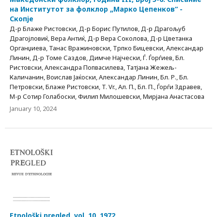
на Институтот за фолклор „Марко Цепенков“ -
Скопје
Д-р Блаже Ристовски, Д-р Борис Путилов, Д-р Драгољуб
Драгојловиќ, Вера Антиќ, Д-р Вера Соколова, Д-р Цветанка
Органџиева, Танас Вражиновски, Трпко Бицевски, Александар
Линин, Д-р Томе Саздов, Димче Најчески, Ѓ. Ѓорѓиев, Бл.
Ристовски, Александра Попвасилева, Татјана Жежељ-
Каличанин, Воислав Јаќоски, Александар Линин, Бл. Р., Бл.
Петровски, Блаже Ристовски, T. Vr., Ал. П., Бл. П., Ѓорѓи Здравев,
М-р Сотир Голабоски, Филип Милошевски, Мирјана Анастасова
January 10, 2024
Etnološki pregled, vol. 10, 1972