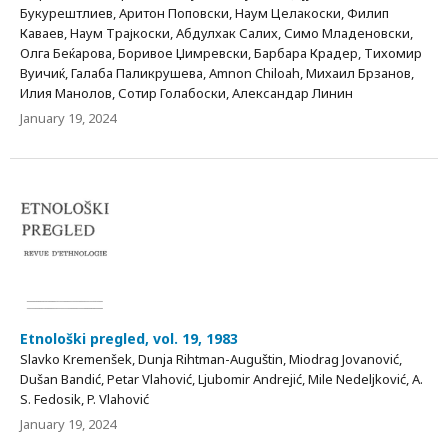
Букурештлиев, Аритон Поповски, Наум Целакоски, Филип
Каваев, Наум Трајкоски, Абдулхак Салих, Симо Младеновски,
Олга Беќарова, Боривое Џимревски, Барбара Крадер, Тихомир
Вуичиќ, Галаба Паликрушева, Amnon Chiloah, Михаил Брзанов,
Илия Манолов, Сотир Голабоски, Александар Линин
January 19, 2024
Etnološki pregled, vol. 19, 1983
Slavko Kremenšek, Dunja Rihtman-Auguštin, Miodrag Jovanović,
Dušan Bandić, Petar Vlahović, Ljubomir Andrejić, Mile Nedeljković, А.
S. Fedosik, P. Vlahović
January 19, 2024