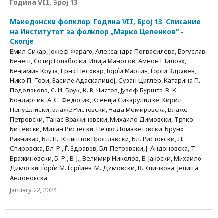
Година VII, Број 13
Македонски фолклор, Година VII, Број 13: Списание
на Институтот за фолклор „Марко Цепенков“ -
Скопје
Емил Сикар, Јожеф Фараго, Александра Попвасилева, Богуслав
Бенеш, Сотир Голабоски, Илија Манолов, Амнон Шилоах,
Бенјамин Крута, Ерно Песовар, Ѓорѓи Мартин, Ѓорѓи Здравев,
Нико П. Този, Василе Адаскалицеј, Сузан Циглер, Катарина П.
Подолакова, С. И. Брук, К. В. Чистов, Јузеф Буршта, В. К.
Бондарчик, А. С. Федосик, Ксенија Сихарулидзе, Кирил
Пенушлиски, Блаже Ристовски, Нада Момировска, Блаже
Петровски, Танас Вражиновски, Михаило Димовски, Трпко
Бицевски, Милан Ристески, Петко Домазетовски, Бруно
Равникар, Бл. П., Кшиштов Вроцлавски, Бл. Ристовски, Л.
Спировска, Бл. Р., Ѓ. Здравев, Бл. Петровски, Ј. Андоновска, Т.
Вражиновски, Б. Р., В. Ј., Велимир Николов, В. Јаќоски, Михаило
Димоски, Ѓорѓи М. Ѓорѓиев, М. Димовски, В. Кличкова, Јелица
Андоновска
January 22, 2024