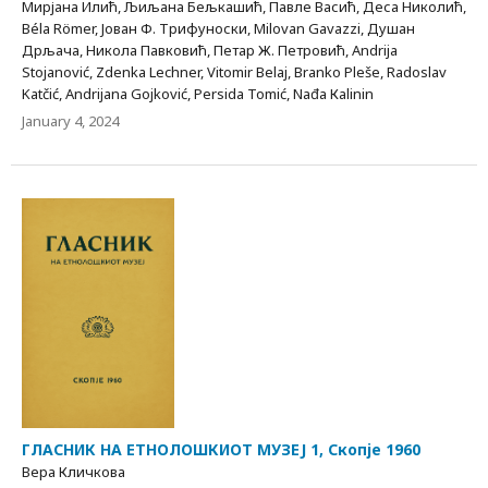
Мирјана Илић, Љиљана Бељкашић, Павле Васић, Деса Николић,
Béla Römer, Јован Ф. Трифуноски, Milovan Gavazzi, Душан
Дрљача, Никола Павковић, Петар Ж. Петровић, Andrija
Stojanović, Zdenka Lechner, Vitomir Belaj, Branko Pleše, Radoslav
Katčić, Andrijana Gojković, Persida Tomić, Nаđа Каlinin
January 4, 2024
ГЛАСНИК НА ЕТНОЛОШКИОТ МУЗЕЈ 1, Скопје 1960
Вера Кличкова