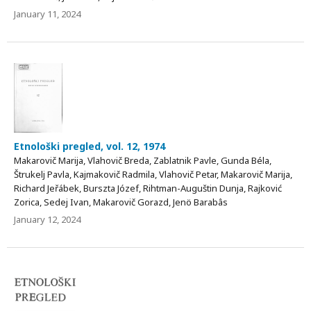
January 11, 2024
Etnološki pregled, vol. 12, 1974
Makarovič Marija, Vlahovič Breda, Zablatnik Pavle, Gunda Béla,
Štrukelj Pavla, Kajmakovič Radmila, Vlahovič Petar, Makarovič Marija,
Richard Jeřábek, Burszta Józef, Rihtman-Auguštin Dunja, Rajković
Zorica, Sedej Ivan, Makarovič Gorazd, Jenö Barabâs
January 12, 2024