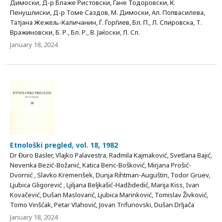
Димоски, Д-р Блаже Ристовски, Гане Тодоровски, К.
Пенушлиски, Д-р Томе Саздов, М. Димоски, Ал. Попвасилева,
Татјана Жежељ-Каличанин, Ѓ. Ѓорѓиев, Бл. П., Л. Спировска, Т.
Вражиновски, Б. Р., Бл. Р., В. Јаќоски, Л. Сп.
January 18, 2024
Etnološki pregled, vol. 18, 1982
Dr Đuro Basler, Vlajko Palavestra, Radmila Kajmaković, Svetlana Bajić,
Nevenka Bezić-Božanić, Katica Benc-Bošković, Mirjana Prošić-
Dvornić , Slavko Kremenšek, Dunja Rihtman-Auguštin, Todor Gruev,
Ljubica Gligorević , Ljiljana Beljkašić-Hadžidedić, Marija Kiss, Ivan
Kovačević, Dušan Maslovarić, Ljubica Marinković, Tomislav Živković,
Tomo Vinšćak, Petar Vlahović, Jovan Trifunovski, Dušan Drljača
January 18, 2024