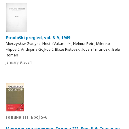
Etnološki pregled, vol. 8-9, 1969
Mieczysław Gładysz, Hristo Vakarelski, Helmut Petri, Milenko
Filipović, Andrijana Gojković, Blaže Ristovski, lovan Trifunoski, Bela
Römen
January 9, 2024
Година III, Број 5-6
Македонски фолклор, Година III, Број 5-6: Списание