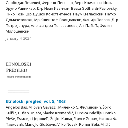
Слободан Зечевиќ, Ференц Песовар, Вера Кличкова, Инж.
Бруно Равникар, Д-р Иван Иванчан, Beata Gotthardi-Pavlovsky,
Нико Този, Др Душко Константинов, Наум Целакоски, Петко
Домазетовски, Мр Кшиштоф Вроцлавски, Фанија Попова, Д-р
Петро Јанура, Александра Попвасилева, Ал. П., Б. П., Филип
Милошевски
January 4, 2024
Etnološki pregled, vol. 5, 1963
Angelos Baš, Milovan Gavazzi, Миленко С. Филиповић, Špiro
Kulišić, Dušan Drljača, Slavko Kremenšić, Đurđica Palošija, Branko
Pleše, Емилија Церовић, Željko Kumar, France Zupan, Никола Ф.
Павковић, Manojlo Gluščević, Vilko Novak, Römer Bela, M. Ilić