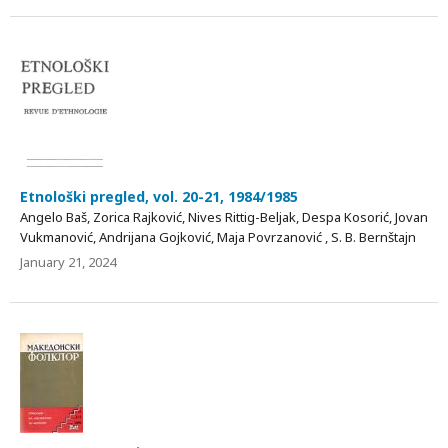
Etnološki pregled, vol. 20-21, 1984/1985
Angelo Baš, Zorica Rajković, Nives Rittig-Beljak, Despa Kosorić, Jovan
Vukmanović, Andrijana Gojković, Maja Povrzanović , S. В. Bernštajn
January 21, 2024