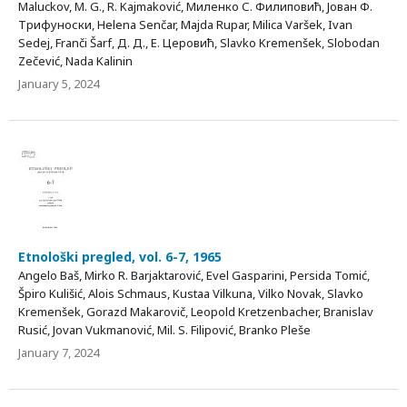
Maluckov, M. G., R. Kajmaković, Миленко С. Филиповић, Јован Ф.
Трифуноски, Helena Senčar, Majda Rupar, Milica Varšek, Ivan
Sedej, Franči Šarf, Д. Д., Е. Церовић, Slavko Kremenšek, Slobodan
Zečević, Nada Kalinin
January 5, 2024
Etnološki pregled, vol. 6-7, 1965
Angelo Baš, Mirko R. Barjaktarović, Evel Gasparini, Persida Tomić,
Špiro Kulišić, Alois Schmaus, Kustaa Vilkuna, Vilko Novak, Slavko
Kremenšek, Gorazd Makarovič, Leopold Kretzenbacher, Branislav
Rusić, Jovan Vukmanović, Mil. S. Filipović, Branko Pleše
January 7, 2024