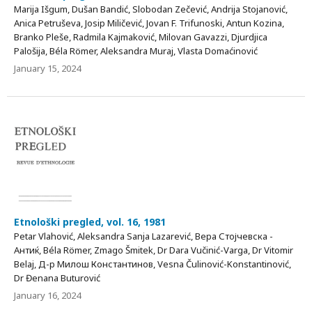
Marija Išgum, Dušan Bandić, Slobodan Zečević, Andrija Stojanović,
Anica Petruševa, Josip Miličević, Jovan F. Trifunoski, Antun Kozina,
Branko Pleše, Radmila Kajmaković, Milovan Gavazzi, Djurdjica
Palošija, Béla Römer, Aleksandra Muraj, Vlasta Domaćinović
January 15, 2024
Etnološki pregled, vol. 16, 1981
Petar Vlahović, Aleksandra Sanja Lazarević, Вера Стојчевска -
Антиќ, Béla Römer, Zmago Šmitek, Dr Dara Vučinić-Varga, Dr Vitomir
Belaj, Д-р Милош Константинов, Vesna Čulinović-Konstantinović,
Dr Đenana Buturović
January 16, 2024