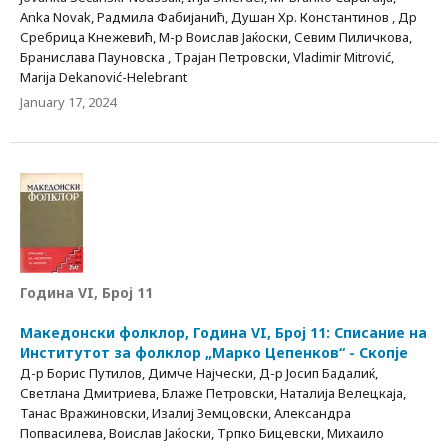
Anka Novak, Радмила Фабијанић, Душан Хр. Константинов , Др
Сребрица Кнежевић, М-р Воислав Јаќоски, Севим Пиличкова,
Бранислава Пауновска , Трајан Петровски, Vladimir Mitrović,
Marija Dekanović-Helebrant
January 17, 2024
Година VI, Број 11
Македонски фолклор, Година VI, Број 11: Списание на
Институтот за фолклор „Марко Цепенков“ - Скопје
Д-р Борис Путилов, Димче Најчески, Д-р Јосип Бадалиќ,
Светлана Дмитриева, Блаже Петровски, Наталија Велецкаја,
Танас Вражиновски, Изалиј Земцовски, Александра
Попвасилева, Воислав Јаќоски, Трпко Бицевски, Михаило