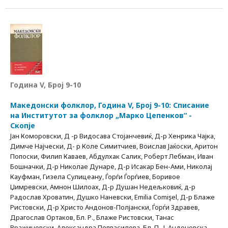
Година V, Број 9-10
Македонски фолклор, Година V, Број 9-10: Списание
на Институтот за фолклор „Марко Цепенков“ -
Скопје
Јан Коморовски, Д -р Видосава Стојанчевиќ, Д-р Хенрика Чајка,
Димче Најчески, Д- р Коле Симитчиев, Воислав Јаќоски, Аритон
Попоски, Филип Каваев, Абдулхак Салих, Роберт Лебман, Иван
Бошначки, Д-р Николае Дунаре, Д-р Исакар Бен-Ами, Николај
Кауфман, Гизела Сулицеану, Ѓорѓи Ѓорѓиев, Боривое
Џимревски, Амнон Шилоах, Д-р Душан Недељковиќ, д-р
Радослав Хроватин, Душко Наневски, Emilia Comişel, Д-р Блаже
Ристовски, Д-р Христо Андонов-Полјански, Ѓорѓи Здравев,
Драгослав Ортаков, Бл. Р., Блаже Ристовски, Танас
Вражиновски, Александра Попвасилева, Бл. П., Ј. Андоновска,