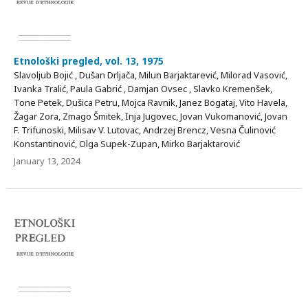
Etnološki pregled, vol. 13, 1975
Slavoljub Bojić , Dušan Drljača, Milun Barjaktarević, Milorad Vasović,
Ivanka Tralić, Paula Gabrić , Damjan Ovsec , Slavko Kremenšek,
Tone Petek, Dušica Petru, Mojca Ravnik, Janez Bogataj, Vito Havela,
Žagar Zora, Zmago Šmitek, Inja Jugovec, Jovan Vukomanović, Jovan
F. Trifunoski, Milisav V. Lutovac, Andrzej Brencz, Vesna Čulinović
Konstantinović, Olga Supek-Zupan, Mirko Barjaktarović
January 13, 2024