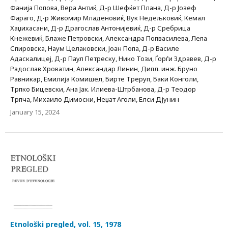
Фанија Попова, Вера Антиќ, Д-р Шефќет Плана, Д-р Јозеф
Фараго, Д-р Живомир Младеновиќ, Вук Недељковиќ, Кемал
Хаџихасани, Д-р Драгослав Антонијевиќ, Д-р Сребрица
Кнежевиќ, Блаже Петровски, Александра Попвасилева, Лепа
Спировска, Наум Целаковски, Јоан Попа, Д-р Василе
Адаскалицеј, Д-р Паул Петреску, Нико Този, Ѓорѓи Здравев, Д-р
Радослав Хроватин, Александар Линин, Дипл. инж. Бруно
Равникар, Емилија Комишел, Бирте Треруп, Баки Конголи,
Трпко Бицевски, Ана Јак. Илиева-Штрбанова, Д-р Теодор
Трпча, Михаило Димоски, Неџат Аголи, Елси Дјунин
January 15, 2024
Etnološki pregled, vol. 15, 1978