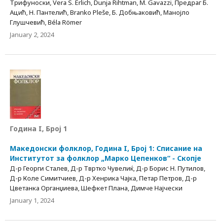
Трифуноски, Vera S. Erlich, Dunja Rihtman, M. Gavazzi, Предраг Б.
Ацић, Н. Пантелић, Branko Pleše, Б. Добњаковић, Манојло
Глушчевић, Béla Römer
January 2, 2024
Година I, Број 1
Македонски фолклор, Година I, Број 1: Списание на
Институтот за фолклор „Марко Цепенков“ - Скопје
Д-р Георги Сталев, Д-р Твртко Чувелиќ, Д-р Борис Н. Путилов,
Д-р Коле Симитчиев, Д-р Хенрика Чајка, Петар Петров, Д-р
Цветанка Органџиева, Шефкет Плана, Димче Најчески
January 1, 2024