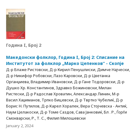
Година I, Број 2
Македонски фолклор, Година I, Број 2: Списание на
Институтот за фолклор „Марко Цепенков“ - Скопје
Д-р Блаже Ристовски, Д-р Кирил Пенушлиски, Димче Најчески,
Д-р Никифор Робовски, Лазо Каровски, Д-р Цветанка
Органџиева, Владимир Ивановски, Д-р Гане Тодоровски, Д-р
Душко Хр. Константинов, Здравко Божиновски, Милан
Ристески, Д-р Радослав Хроватин, Александар Линин, М-р
Васил Хаџиманов, Трпко Бицевски, Д-р Твртко Чубелиќ, Д-р
Борис Н. Путилов, Д-р Карел Хоралек, Вера Стојчевска - Антиќ,
Наум Целакоски, Д-р Томе Саздов, Сава Јанковиќ, Бл . Р., Ѓорѓи
Смокварски, Р., Т. С., Филип Милошевски
January 2, 2024