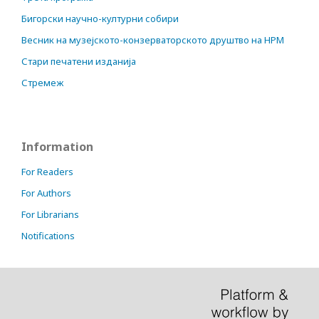
Бигорски научно-културни собири
Весник на музејското-конзерваторското друштво на НРМ
Стари печатени изданија
Стремеж
Information
For Readers
For Authors
For Librarians
Notifications