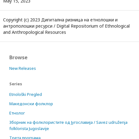
May 15, 2023
Copyright (c) 2023 Дигитална ризница на етнолошки и
антрополошки ресурси / Digital Repositorium of Ethnological
and Anthropological Resources
Browse
New Releases
Series
Etnološki Pregled
Македонски фолклор
Етнолог
Зборник на фолклористите од Југославија / Savez udruženja
folklorista Jugoslavije
Трета програма