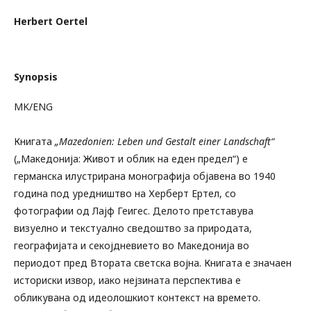
Herbert Oertel
Synopsis
MK/ENG
Книгата
„Mazedonien: Leben und Gestalt einer Landschaft“
(„Македонија: Живот и облик на еден предел“) е
германска илустрирана монографија објавена во 1940
година под уредништво на Херберт Ертел, со
фотографии од Лајф Геигес. Делото претставува
визуелно и текстуално сведоштво за природата,
географијата и секојдневието во Македонија во
периодот пред Втората светска војна. Книгата е значаен
историски извор, иако нејзината перспектива е
обликувана од идеолошкиот контекст на времето.