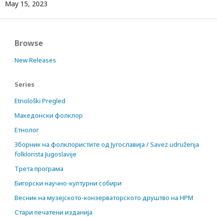
May 15, 2023
Browse
New Releases
Series
Etnološki Pregled
Македонски фолклор
Етнолог
Зборник на фолклористите од Југославија / Savez udruženja
folklorista Jugoslavije
Трета програма
Бигорски научно-културни собири
Весник на музејското-конзерваторското друштво на НРМ
Стари печатени изданија