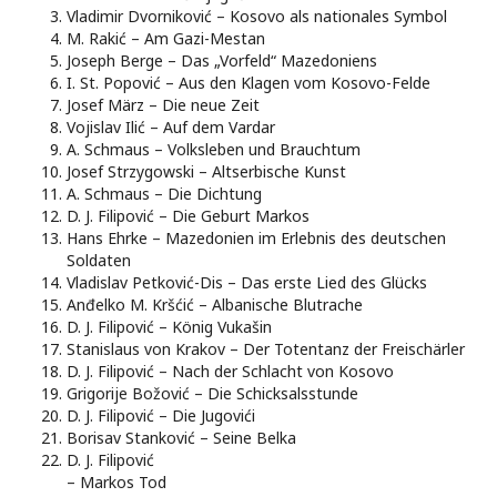
Vladimir Dvorniković – Kosovo als nationales Symbol
M. Rakić – Am Gazi-Mestan
Joseph Berge – Das „Vorfeld“ Mazedoniens
I. St. Popović – Aus den Klagen vom Kosovo-Felde
Josef März – Die neue Zeit
Vojislav Ilić – Auf dem Vardar
A. Schmaus – Volksleben und Brauchtum
Josef Strzygowski – Altserbische Kunst
A. Schmaus – Die Dichtung
D. J. Filipović – Die Geburt Markos
Hans Ehrke – Mazedonien im Erlebnis des deutschen
Soldaten
Vladislav Petković-Dis – Das erste Lied des Glücks
Anđelko M. Kršćić – Albanische Blutrache
D. J. Filipović – König Vukašin
Stanislaus von Krakov – Der Totentanz der Freischärler
D. J. Filipović – Nach der Schlacht von Kosovo
Grigorije Božović – Die Schicksalsstunde
D. J. Filipović – Die Jugovići
Borisav Stanković – Seine Belka
D. J. Filipović
– Markos Tod