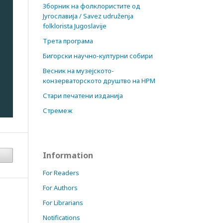
Зборник на фолклористите од
Југославија / Savez udruženja
folklorista Jugoslavije
Трета програма
Бигорски научно-културни собири
Весник на музејското-
конзерваторското друштво на НРМ
Стари печатени изданија
Стремеж
Information
For Readers
For Authors
For Librarians
Notifications