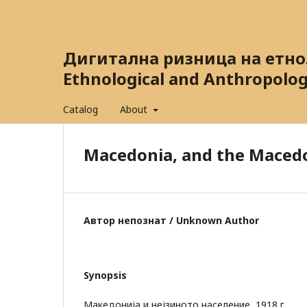
Дигитална ризница на етнол
Ethnological and Anthropolog
Catalog
About
Macedonia, and the Macedo
Автор непознат / Unknown Author
Synopsis
Македонија и нејзиното население, 1918 г.