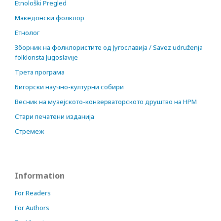
Etnološki Pregled
Македонски фолклор
Етнолог
Зборник на фолклористите од Југославија / Savez udruženja
folklorista Jugoslavije
Трета програма
Бигорски научно-културни собири
Весник на музејското-конзерваторското друштво на НРМ
Стари печатени изданија
Стремеж
Information
For Readers
For Authors