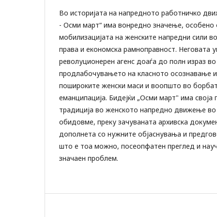
Во историјата на напредното работничко дв
- Осми март“ има вонредно значење, особено 
мобилизацијата на женските напредни сили во
права и економска рамноправност. Неговата у
револуционерен агенс доаѓа до полн израз во
продлабочувањето на класното осознавање и
пошироките женски маси и воопшто во борбат
еманципација. Бидејќи „Осми март" има своја
традиција во женското напредно движење во 
обидовме, преку зачуваната архивска докумен
дополнета со нужните објаснувања и предгов
што е тоа можно, посеопфатен преглед и нау
значаен проблем.