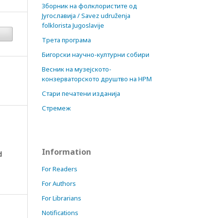
Зборник на фолклористите од
Југославија / Savez udruženja
folklorista Jugoslavije
Трета програма
Бигорски научно-културни собири
Весник на музејското-
конзерваторското друштво на НРМ
Стари печатени изданија
Стремеж
Information
d
For Readers
For Authors
For Librarians
Notifications