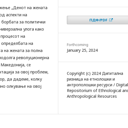
ижење „Денот на жената
од аспекти на
ПДФ/PDF
 борбата за политички
ниверзална улога како
 процесот на
 определбата на
Forthcoming
January 25, 2024
а на жената за полна
 подолга револуционерна
Македонија, се
тација за овој проблем,
Copyright (c) 2024 Дигитална
ор, да дадеме, колку
ризница на етнолошки и
антрополошки ресурси / Digital
чно олкување на овој
Repositorium of Ethnological an
Anthropological Resources