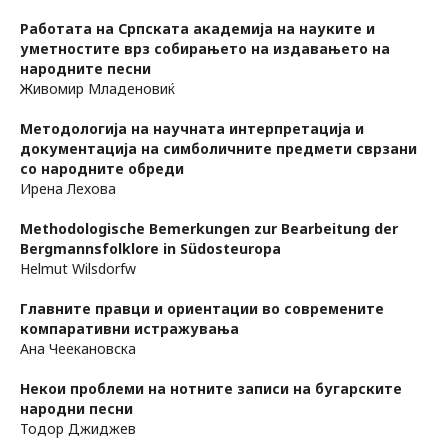
Работата на Српската академија на науките и
уметностите врз собирањето на издавањето на
народните песни
Живомир Младеновиќ
Методологија на научната интерпретација и
документација на симболичните предмети сврзани
со народните обреди
Ирена Лехова
Methodologische Bemerkungen zur Bearbeitung der
Bergmannsfolklore in Südosteuropa
Нelmut Wilsdorfw
Главните правци и ориентации во современите
компаративни истражувања
Ана Чеекановска
Некои проблеми на нотните записи на бугарските
народни песни
Тодор Джиджев