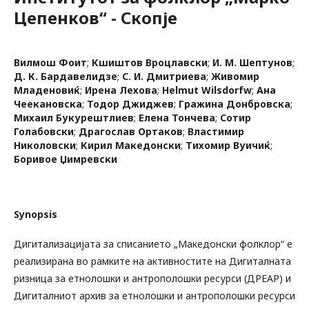
Цепенков“ - Скопје
Вилмош Фoит
;
Кшиштов Вроцлавски
;
И. М. Шептунов
;
Д. К. Бардавелидзе
;
С. И. Дмитриева
;
Живомир
Младеновиќ
;
Ирена Лехова
;
Нelmut Wilsdorfw
;
Ана
Чеекановска
;
Тодор Джиджев
;
Гражина Донбровска
;
Михаил Букурештлиев
;
Елена Тончева
;
Сотир
Голабовски
;
Драгослав Ортаков
;
Властимир
Николовски
;
Кирил Македонски
;
Тихомир Вуичиќ
;
Боривое Џимревски
Synopsis
Дигитализацијата за списанието „Македонски фолклор“ е
реализирана во рамките на активностите на Дигиталната
ризница за етнолошки и антрополошки ресурси (ДРЕАР) и
Дигиталниот архив за етнолошки и антрополошки ресурси