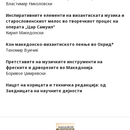
Властимир Николовски
Инспиративните елементи на византиската музика и
старословенскиот мелос во творечкиот процес на
операта „Цар Самуил"
Кирил Македонски
Кон македонско-византиското пеење во Охрид*
Тихомир Вуичиќ
Претставите на музичките инструменти на
фреските и дрворезите во Македонија
Боривое Џимревски
Нацрт на корицата и техничка редакција: од
Заедницата на научните дејности