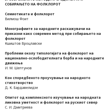
СОБИРАЊЕТО НА ФОЛКЛОРОТ
Семиотиката и фолклорот
Вилмош Фoит
Монографиите за народните раскажувачи на
приказни како современ метод при собирањето на
фолклорот
Кшиштов Вроцлавски
Проблеми околу типологијата на фолклорот на
национално-ослободителната борба и на народните
движења
И. М. Шептунов
Кон споредбеното проучување на народното
стихотворство
Д. К. Бардавелидзе
Опитот од комплексното изучување на народната
ликовна уметност и фолклорот на рускиот север
С. И. Дмитриева