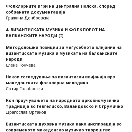
Фолклорните игри на централна Полска, според
собраната документација
Гражина Донбровска
4. ВИЗАНТИСКАТА МУЗИКА И ФОЛКЛОРОТ НА
БАЛКАНСКИТЕ НАРОДИ (I)
Методолошки позиции за меѓусебното влијание на
византиската музика и музиката на балканските
народи
Елена Тончева
Некои согледувања за византиски влијанија врз
македонската фолклорна мелодика
Сотир Голабовски
Кон проучувањето на народната црковномузичка
традиција во Гевгелиско, Валандовско и Струмичко
Драгослав Ортаков
Византиската духовна музика како инспирација во
современото македонско музичко творештво