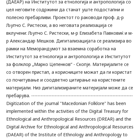
(ДАЕАР) на Институтот за етнологија и антропологија со
цел неговите содржини да станат уште подостапни и
полесно пребарливи. Проектот го раководи проф. д-р
Љупчо С. Ристески, а во неговата реализација се
вклучени: Љупчо С. Ристески, м-р Елизабета Павковиќ и м-
р Александар Мешков. Дигитализацијата се реализира во
рамки на Меморандумот за взаемна соработка на
Институтот за етнологија и антропологија и Институтот
за фолклор „Марко Цепенков“ - Скопје. Материјалите се
со отворен пристап, а корисниците можат да ги користат
со почитување и соодветно цитирање на користените
материјали. Низ дигитализираните материјали може да се
пребарува. -----------------------------------------------------------------
Digitization of the journal "Macedonian Folklore" has been
implemented within the activities of the Digital Treasury for
Ethnological and Anthropological Resources (DREAR) and the
Digital Archive for Ethnological and Anthropological Resources
(DAEAR) of the Institute of Ethnology and Anthropology to