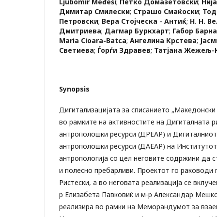
Ljubomir Međeši
;
Петко Домазетовски
;
Ниј
Димитар Смилески
;
Страшо Смаќоски
;
Тод
Петровски
;
Вера Стојческа - Антиќ
;
Н. Н. В
Дмитриева
;
Дагмар Буркхарт
;
Габор Барна
Маriа Cioara-Batca
;
Ангелина Крстева
;
Јасм
Светиева
;
Ѓорѓи Здравев
;
Татјана Жежељ-
Synopsis
Дигитализацијата за списанието „Македонски
во рамките на активностите на Дигиталната р
антрополошки ресурси (ДРЕАР) и Дигиталниот
антрополошки ресурси (ДАЕАР) на Институтот 
антропологија со цел неговите содржини да 
и полесно пребарливи. Проектот го раководи 
Ристески, а во неговата реализација се вклуче
р Елизабета Павковиќ и м-р Александар Мешко
реализира во рамки на Меморандумот за взае