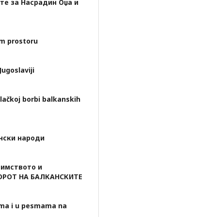
те за Насрадин Оџа и
m prostoru
ugoslaviji
lačkoj borbi balkanskih
ански народи
имството и
ОРОТ НА БАЛКАНСКИТЕ
ma i u pesmama nа