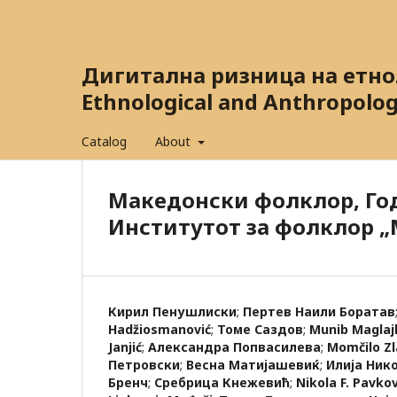
Дигитална ризница на етнол
Ethnological and Anthropolog
Catalog
About
Македонски фолклор, Годи
Институтот за фолклор „
Кирил Пенушлиски
;
Пертев Наили Боратав
Hadžiosmanović
;
Томе Саздов
;
Munib Maglajl
Janjić
;
Александра Попвасилева
;
Momčilo Zl
Петровски
;
Весна Матијашевиќ
;
Илија Ник
Бренч
;
Сребрица Кнежевић
;
Nikola F. Pavkov