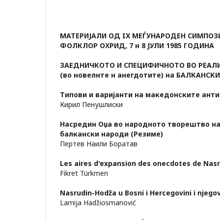
МАТЕРИЈАЛИ ОД IX МЕЃУНАРОДЕН СИМПОЗ
ФОЛКЛОР ОХРИД, 7 н 8 ЈУЛИ 1985 ГОДИНА
ЗАЕДНИЧКОТО И СПЕЦИФИЧНОТО ВО РЕАЛ
(во новелнте н анегдотите) на БАЛКАНСК
Типови и варијанти на македонските ант
Кирил Пенушлиски
Насредин Оџа во народното творештво на 
балкански народи (Резиме)
Пертев Наили Боратав
Les aires d'expansion des onecdotes de Nas
Fikret Türkmen
Nasrudin-Hodža u Bosni i Hercegovini i njego
Lamija Hadžiosmanović