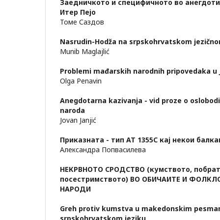
Заедничкото и специфичното во анегдоти
Итер Пејо
Томе Саздов
Nasrudin-Hodža nа srpskohrvatskom jezično
Munib Maglajlić
Problemi mađarskih narodnih pripovedaka u J
Olga Реnаvin
Anegdotarna kazivanja - vid proze о oslobodi
naroda
Jovan Janjić
Приказната - тип АТ 1355С кај некои балк
Александра Попвасилева
НЕКРВНОТО СРОДСТВО (кумството, побрат
посестримството) ВО ОБИЧАИТЕ И ФОЛКЛ
НАРОДИ
Greh protiv kumstva u makedonskim pesma
srpskohrvatskom jeziku