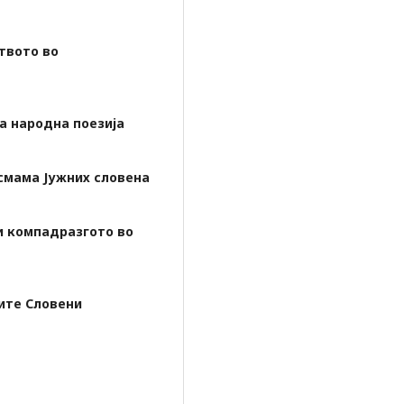
твото во
а народна поезија
смама Јужних словена
и компадразгото во
ите Словени