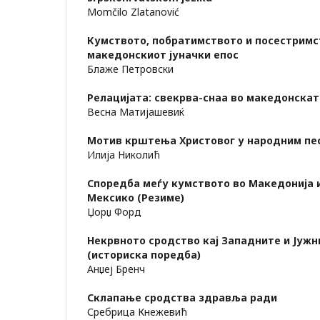
Momčilo Zlatanović
Кумството, побратимството и посестримс
македонскиот јуначки епос
Блаже Петровски
Релацијата: свекрва-снаа во македонскат
Весна Матијашевиќ
Мотив крштења Христовог у народним пе
Илија Николић
Споредба меѓу кумството во Македонија 
Мексико (Резиме)
Џорџ Форд
Некрвното сродство кај Западните и Јужн
(историска поредба)
Анџеј Бренч
Склапање сродства здравља ради
Сребрица Кнежевић