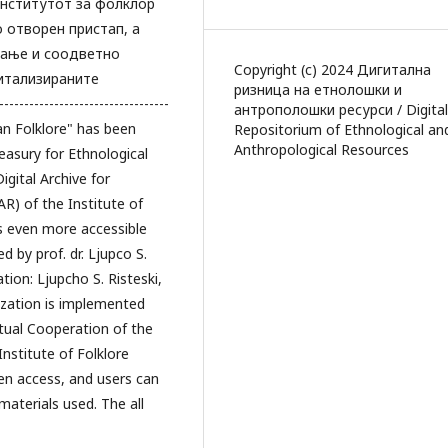
Институтот за фолклор
о отворен пристап, а
вање и соодветно
Copyright (c) 2024 Дигитална
гитализираните
ризница на етнолошки и
-----------------------------
антрополошки ресурси / Digital
ian Folklore" has been
Repositorium of Ethnological an
Anthropological Resources
reasury for Ethnological
gital Archive for
R) of the Institute of
s even more accessible
 by prof. dr. Ljupco S.
ation: Ljupcho S. Risteski,
ization is implemented
ual Cooperation of the
nstitute of Folklore
en access, and users can
materials used. The all