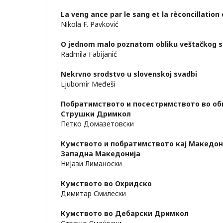
La veng аnсе par le sang et lа rèconcillatio
Nikola F. Pavković
O jednom malo poznatom obliku veštačkog s
Radmila Fabijanić
Nekrvno srodstvo u slovenskoj svadbi
Ljubomir Međeši
Побратимството и посестримството во об
Струшки Дримкол
Петко Домазетовски
Кумството и побратимството кај Македо
Западна Македонија
Нијази Лиманоски
Кумството во Охридско
Димитар Смилески
Кумството во Дебарски Дримкол