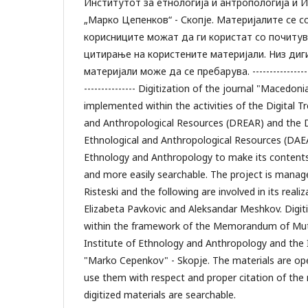
Институтот за етнологија и антропологија и 
„Марко Цепенков“ - Скопје. Материјалите се с
корисниците можат да ги користат со почиту
цитирање на користените материјали. Низ ди
материјали може да се пребарува. ---------------------
--------------- Digitization of the journal "Macedon
implemented within the activities of the Digital T
and Anthropological Resources (DREAR) and the Di
Ethnological and Anthropological Resources (DAEA
Ethnology and Anthropology to make its content
and more easily searchable. The project is managed
Risteski and the following are involved in its realiz
Elizabeta Pavkovic and Aleksandar Meshkov. Digit
within the framework of the Memorandum of Mut
Institute of Ethnology and Anthropology and the I
"Marko Cepenkov" - Skopje. The materials are op
use them with respect and proper citation of the 
digitized materials are searchable.