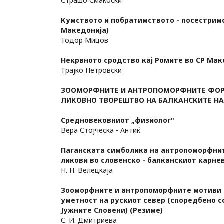
Страшо Смаќоски
Кумството и побратимството - посестримс
Македонија)
Тодор Мицов
Некрвното сродство кај Ромите во СР Мак
Трајко Петровски
ЗООМОРФНИТЕ И АНТРОПОМОРФНИТЕ ФОР
ЛИКОВНО ТВОРЕШТВО НА БАЛКАНСКИТЕ Н
Средновековниот „физиолог"
Вера Стојческа - Антиќ
Паганската симболика на антропоморфни
ликови во словенско - балканскиот карне
Н. Н. Велецкаја
Зооморфните и антропоморфните мотиви 
уметност на рускиот север (споредбено с
Јужните Словени) (Резиме)
С. И. Дмитриева