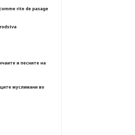
n comme rite de pasage
rodstva
ичаите и песните на
нците муслимани во