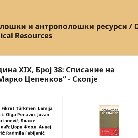
ошки и антрополошки ресурси / Dig
ical Resources
на XIX, Број 38: Списание на
Марко Цепенков“ - Скопје
;
Fikret Türkmen
;
Lamija
ić
;
Olga Реnаvin
;
Jovan
atanović
;
Блаже
олић
;
Џорџ Форд
;
Анџеј
ić
;
Radmila Fabijanić
;