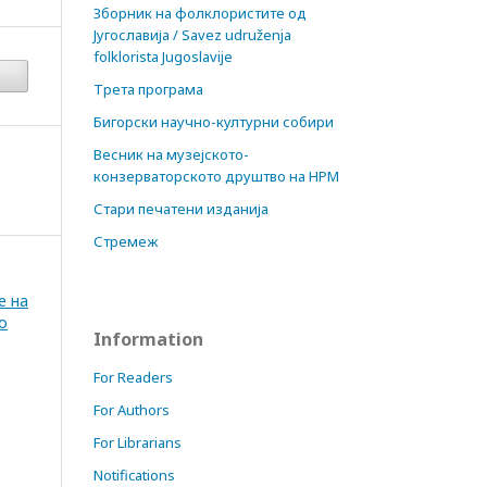
Зборник на фолклористите од
Југославија / Savez udruženja
folklorista Jugoslavije
Трета програма
Бигорски научно-културни собири
Весник на музејското-
конзерваторското друштво на НРМ
Стари печатени изданија
Стремеж
е на
о
Information
For Readers
For Authors
For Librarians
Notifications