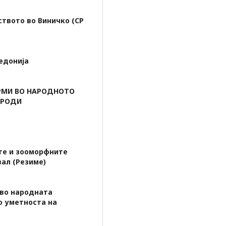
твото во Виничко (СР
едонија
МИ ВО НАРОДНОТО
АРОДИ
те и зооморфните
вал (Резиме)
во народната
о уметноста на