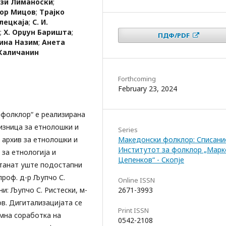
ази Лиманоски
;
ор Мицов
;
Трајко
елецкаја
;
С. И.
;
Х. Орџун Баришта
;
ПДФ/PDF
ина Назим
;
Анета
Каличанин
Forthcoming
February 23, 2024
 фолклор“ е реализирана
изница за етнолошки и
Series
 архив за етнолошки и
Македонски фолклор: Списани
Институтот за фолклор „Марк
за етнологија и
Цепенков“ - Скопје
станат уште подостапни
проф. д-р Љупчо С.
Online ISSN
ни: Љупчо С. Ристески, м-
2671-3993
в. Дигитализацијата се
Print ISSN
мна соработка на
0542-2108