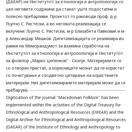
(ДАЕАР) на Институтот за етнологија и антропологија со
цел неговите содржини да станат уште подостапни и
полесно пребарливи. Проектот го раководи проф. д-р
Љупчо С. Ристески, а во неговата реализација се
вклучени: Љупчо С. Ристески, м-р Елизабета Павковиќ и м-
р Александар Мешков. Дигитализацијата се реализира во
рамки на Меморандумот за взаемна соработка на
Институтот за етнологија и антропологија и Институтот
за фолклор „Марко Цепенков“ - Скопје. Материјалите се
со отворен пристап, а корисниците можат да ги користат
со почитување и соодветно цитирање на користените
материјали. Низ дигитализираните материјали може да се
пребарува. -----------------------------------------------------------------
Digitization of the journal "Macedonian Folklore" has been
implemented within the activities of the Digital Treasury for
Ethnological and Anthropological Resources (DREAR) and the
Digital Archive for Ethnological and Anthropological Resources
(DAEAR) of the Institute of Ethnology and Anthropology to