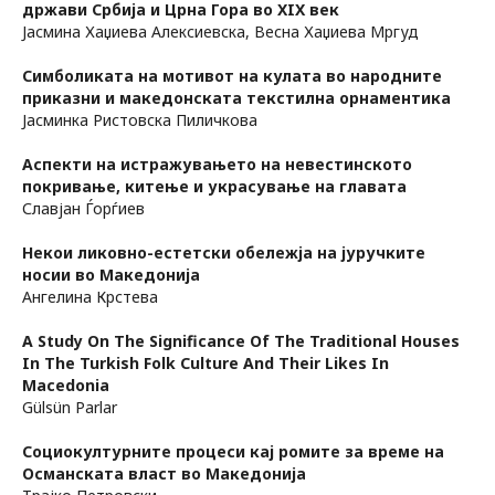
држави Србија и Црна Гора во XIX век
Јасмина Хаџиева Алексиевска, Весна Хаџиева Мргуд
Симболиката на мотивот на кулата во народните
приказни и македонската текстилна орнаментика
Јасминка Ристовска Пиличкова
Аспекти на истражувањето на невестинското
покривање, китење и украсување на главата
Славјан Ѓорѓиев
Некои ликовно-естетски обележја на јуручките
носии во Македонија
Ангелина Крстева
А Study On The Significance Of The Traditional Houses
In The Turkish Folk Culture And Their Likes In
Macedonia
Gülsün Parlar
Социокултурните процеси кај ромите за време на
Османската власт во Македонија