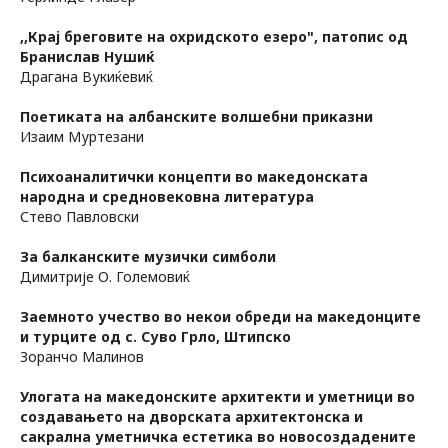
,,Крај бреговите на охридското езеро", патопис од
Бранислав Нушиќ
Драгана Вукиќевиќ
Поетиката на албанските волшебни приказни
Изаим Муртезани
Психоаналитички концепти во македонската
народна и средновековна литература
Стево Павловски
За балканските музички симболи
Димитрије О. Големовиќ
Заемното учество во некои обреди на македонците
и турците од с. Суво Грло, Штипско
Зоранчо Малинов
Улогата на македонските архитекти и уметници во
создавањето на дворската архитектонска и
сакрална уметничка естетика во новосоздадените