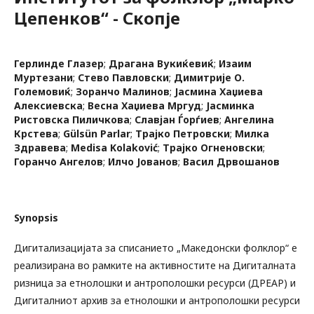
Цепенков“ - Скопје
Герлинде Глазер
;
Драгана Вукиќевиќ
;
Изаим
Муртезани
;
Стево Павловски
;
Димитрије О.
Големовиќ
;
Зоранчо Малинов
;
Јасмина Хаџиева
Алексиевска
;
Весна Хаџиева Мргуд
;
Јасминка
Ристовска Пиличкова
;
Славјан Ѓорѓиев
;
Ангелина
Крстева
;
Gülsün Parlar
;
Трајко Петровски
;
Милка
Здравева
;
Medisa Kolaković
;
Трајко Огненовски
;
Горанчо Ангелов
;
Илчо Јованов
;
Васил Дрвошанов
Synopsis
Дигитализацијата за списанието „Македонски фолклор“ е
реализирана во рамките на активностите на Дигиталната
ризница за етнолошки и антрополошки ресурси (ДРЕАР) и
Дигиталниот архив за етнолошки и антрополошки ресурси