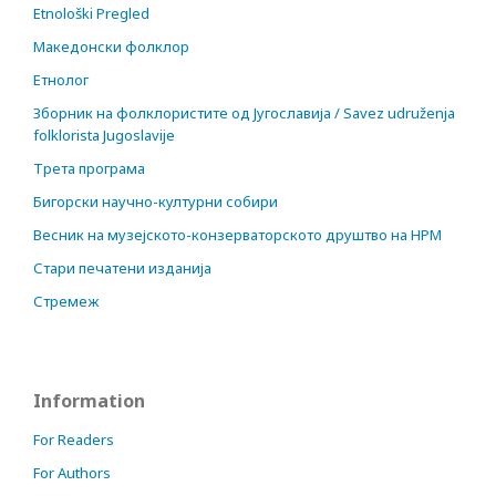
Etnološki Pregled
Македонски фолклор
Етнолог
Зборник на фолклористите од Југославија / Savez udruženja
folklorista Jugoslavije
Трета програма
Бигорски научно-културни собири
Весник на музејското-конзерваторското друштво на НРМ
Стари печатени изданија
Стремеж
Information
For Readers
For Authors