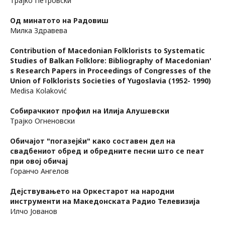
Трајко Петровски
Од минатото на Радовиш
Милка Здравева
Contribution of Macedonian Folklorists to Systematic
Studies of Balkan Folklore: Bibliography of Macedonian'
ѕ Research Papers in Proceedings of Congresses of the
Union of Folklorists Societies of Yugoslavia (1952- 1990)
Medisa Kolaković
Собирачкиот профил на Илија Алушевски
Трајко Огненовски
Обичајот "погазејќи" како составен дел на
свадбениот обред и обредните песни што се пеат
при овој обичај
Горанчо Ангелов
Дејствувањето на Оркестарот на народни
инструменти на Македонската Радио Телевизија
Илчо Јованов