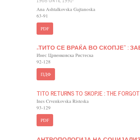
Ana Ashtalkovska Gajtanoska
63-91
PDF
„ТИТО СЕ ВРАЌА ВО СКОПЈЕ“ : 
Инес Црвенковска Ристеска
92-128
ПДФ
TITO RETURNS TO SKOPJE : THE FORGO
Ines Crvenkovska Risteska
93-129
PDF
АНТРОПОЛОГИЈА НА СОЦИЈАЛИ