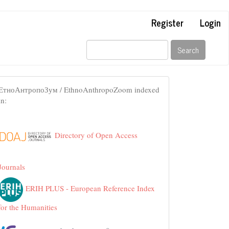
Register
Login
Search
ЕтноАнтропоЗум / EthnoAnthropoZoom indexed
in:
Directory of Open Access
Journals
ERIH PLUS - European Reference Index
for the Humanities