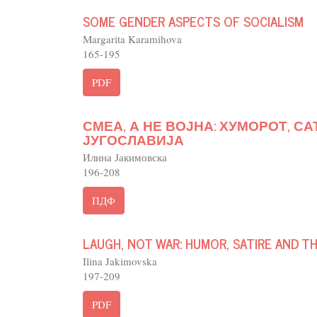
SOME GENDER ASPECTS OF SOCIALISM
Margarita Karamihova
165-195
PDF
СМЕА, А НЕ ВОЈНА: ХУМОРОТ, С
ЈУГОСЛАВИЈА
Илина Јакимовска
196-208
ПДФ
LAUGH, NOT WAR: HUMOR, SATIRE AND T
Ilina Jakimovska
197-209
PDF