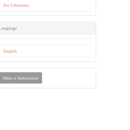
For Librarians
Language
English
Make a Submission