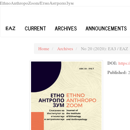
EthnoAnthropoZoom/ЕтноАнтропоЗум
Quick
jump
to
CURRENT
ARCHIVES
ANNOUNCEMENTS
page
content
Main
Navigation
Home
Archives
No 20 (2020): ЕАЗ / EAZ
Main
Content
DOI:
https
Sidebar
Published: